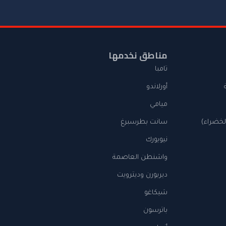
مناطق نخدمها
تامبا
أورلاندو
ميامي
الخضراء)
سانت بطرسبرغ
نيويورك
واشنطن العاصمة
ديربورن وديترويت
شيكاغو
باترسون