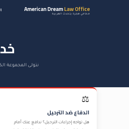
American Dream
Law Office
ا
محامي هجرة يتحدث العربية
خدم
نتولى المجموعة الكا
⚖️
الدفاع ضد الترحيل
هل تواجه إجراءات الترحيل؟ ندافع عنك أمام