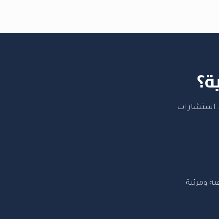
ة؟
ة. استشارات
ية ومرئية