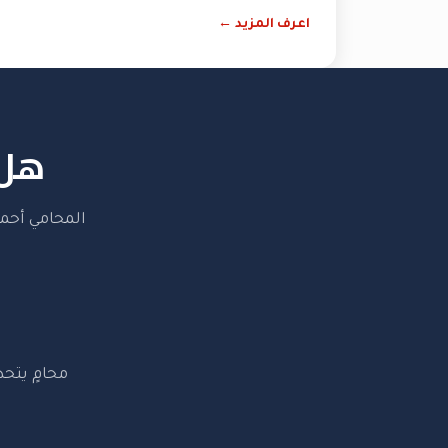
اعرف المزيد ←
هل 
المحامي أحمد
محامٍ يتحد