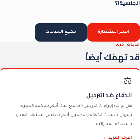
الجنسية)؟
الولايات المتحدة تسمح بازدواج الجنسية، لكن الأمر يعتمد أيضاً على
قوانين بلدك الأصلي. ننصح بالتحقق من الجانبين قبل اتخاذ القرار.
احجز استشارة
جميع الخدمات
خدمات أخرى
قد تهمّك أيضاً
⚖️
الدفاع ضد الترحيل
هل تواجه إجراءات الترحيل؟ ندافع عنك أمام محكمة الهجرة،
ونتولى جلسات الكفالة والطعون أمام مجلس استئناف الهجرة
والمحاكم الفيدرالية.
اعرف المزيد ←