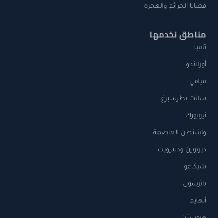
قضايا الجرائم والهجرة
مناطق نخدمها
تامبا
أورلاندو
ميامي
سانت بطرسبرغ
نيويورك
واشنطن العاصمة
ديربورن وديترويت
شيكاغو
باترسون
أنهايم