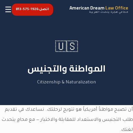
American Dream
Law Office
☰
اتصل:
813-575-1926
محامي هجرة يتحدث العربية
🇺🇸
المواطنة والتجنيس
Citizenship & Naturalization
أن تصبح مواطناً أمريكياً هو تتويج لرحلتك. نساعدك في تقديم
طلب التجنيس والاستعداد للمقابلة والاختبار — مع محامٍ يتحدث
لغتك.