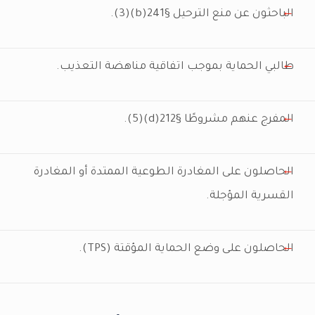
الباحثون عن منع الترحيل §241(b)(3).
طالبي الحماية بموجب اتفاقية مناهضة التعذيب.
المفرج عنهم مشروطًا §212(d)(5).
الحاصلون على المغادرة الطوعية الممتدة أو المغادرة
القسرية المؤجلة.
الحاصلون على وضع الحماية المؤقتة (TPS).