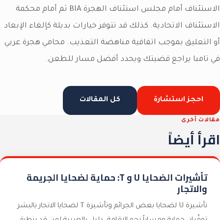
الاستئناف أمام مجلس استئناف الهجرة BIA ثم أمام محكمة
الاستئناف الاتحادية. كذلك قد تتوفر خيارات بديلة كإلغاء الإبعاد
أو التعليق بموجب اتفاقية مناهضة التعذيب. محامي هجرة عربي
في تامبا يراجع قضيتك ويحدد أفضل مسار للطعن.
احجز استشارة
كل المقالات
مقالات أخرى
اقرأ أيضاً
تأشيرات الضحايا U و T: حماية لضحايا الجريمة
والاتجار
تأشيرة U لضحايا بعض الجرائم وتأشيرة T لضحايا الاتجار بالبشر