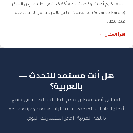
السفر خارج أمريكا وقضيتك معلّقة قد يُلغي طلبك. إذن السفر
(Advance Parole) قد يحميك. دليل بالعربية لمن لديه قضية
قيد النظر.
اقرأ المقال ←
هل أنت مستعد للتحدث —
بالعربية؟
المحامي أحمد يقظان يخدم الجاليات العربية في جميع
أنحاء الولايات المتحدة. استشارات هاتفية ومرئية متاحة
باللغة العربية. احجز استشارتك اليوم.