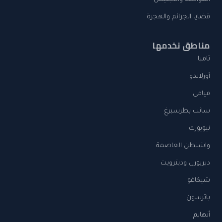
المواطنة والتجنيس
قضايا الجرائم والهجرة
مناطق نخدمها
تامبا
أورلاندو
ميامي
سانت بطرسبرغ
نيويورك
واشنطن العاصمة
ديربورن وديترويت
شيكاغو
باترسون
أنهايم