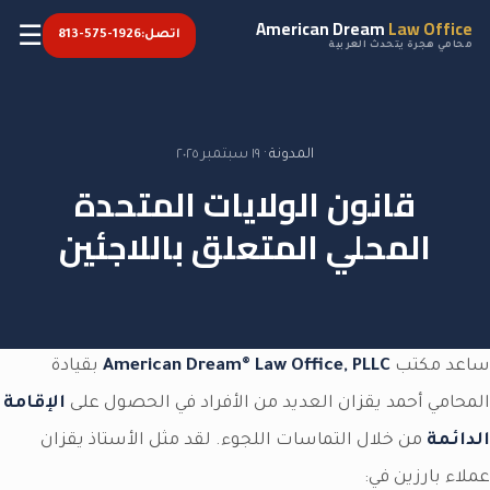
American Dream
Law Office
☰
اتصل:
813-575-1926
محامي هجرة يتحدث العربية
المدونة
·
١٩ سبتمبر ٢٠٢٥
قانون الولايات المتحدة
المحلي المتعلق باللاجئين
ساعد مكتب
American Dream® Law Office, PLLC
بقيادة
المحامي أحمد يقزان العديد من الأفراد في الحصول على
الإقامة
الدائمة
من خلال التماسات اللجوء. لقد مثل الأستاذ يقزان
عملاء بارزين في: