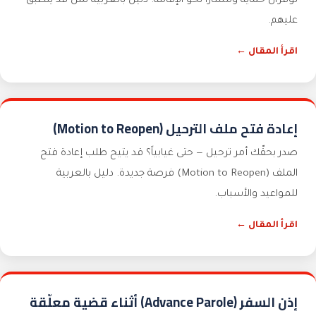
توفّران حماية ومساراً نحو الإقامة. دليل بالعربية لمن قد ينطبق
عليهم.
اقرأ المقال ←
إعادة فتح ملف الترحيل (Motion to Reopen)
صدر بحقّك أمر ترحيل — حتى غيابياً؟ قد يتيح طلب إعادة فتح
الملف (Motion to Reopen) فرصة جديدة. دليل بالعربية
للمواعيد والأسباب.
اقرأ المقال ←
إذن السفر (Advance Parole) أثناء قضية معلّقة