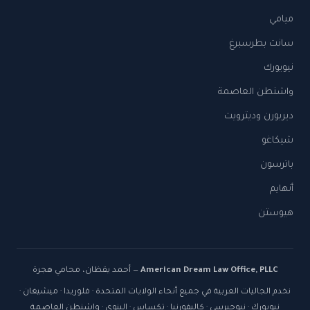
ميامي
سانت بطرسبرغ
نيويورك
واشنطن العاصمة
ديربورن وديترويت
شيكاغو
باترسون
أنهايم
هيوستن
American Dream Law Office, PLLC
— أحمد يقظان، محامي هجرة
نخدم الجاليات العربية في جميع أنحاء الولايات المتحدة · فلوريدا · ميشيغان ·
نيويورك · نيوجيرسي · كاليفورنيا · تكساس · إلينوي · واشنطن العاصمة