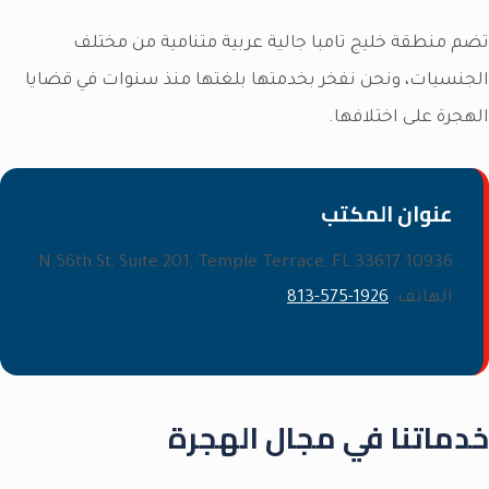
تضم منطقة خليج تامبا جالية عربية متنامية من مختلف
الجنسيات، ونحن نفخر بخدمتها بلغتها منذ سنوات في قضايا
الهجرة على اختلافها.
عنوان المكتب
10936 N 56th St, Suite 201, Temple Terrace, FL 33617
الهاتف:
813-575-1926
خدماتنا في مجال الهجرة