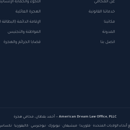
عن المحامي
اللجوء والحماية الإنسانية
خدماتنا القانونية
الهجرة العائلية
مكاتبنا
الإقامة الدائمة (البطاقة 
المدونة
المواطنة والتجنيس
اتصل بنا
قضايا الجرائم والهجرة
American Dream Law Office, PLLC
— أحمد يقظان، محامي هجرة
 أنحاء الولايات المتحدة · فلوريدا · ميشيغان · نيويورك · نيوجيرسي · كاليفورنيا · تكس