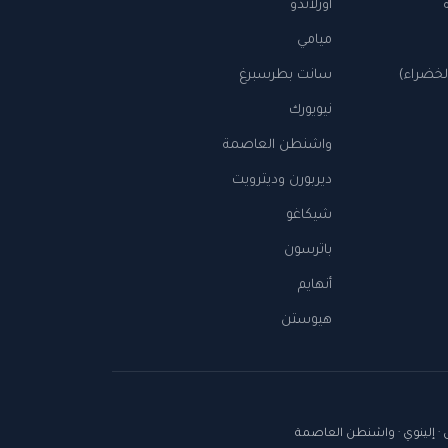
أورلاندو
ميامي
الخضراء)
سانت بطرسبرغ
نيويورك
واشنطن العاصمة
ديربورن وديترويت
شيكاغو
باترسون
أنهايم
هيوستن
اس · إلينوي · واشنطن العاصمة