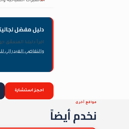
التأشيرات السياحية وال
دليل مفصّل لجالي
اقرأ دليلنا المتعمّق ح
والتقاضي الفيدرالي ل
احجز استشارة
مواقع أخرى
نخدم أيضاً