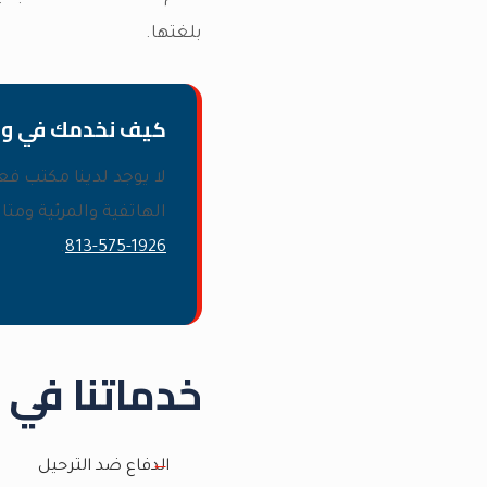
بلغتها.
كيف نخدمك في
وا
لا يوجد لدينا مكتب ف
الهاتفية والمرئية ومت
.
813-575-1926
خدماتنا في 
الدفاع ضد الترحيل