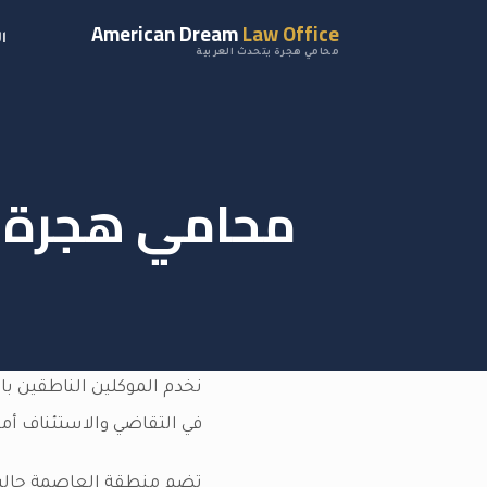
American Dream
Law Office
ا
محامي هجرة يتحدث العربية
محامي هجرة ي
نخدم الموكلين الناطقين با
في التقاضي والاستئناف أما
تضم منطقة العاصمة جالية ع